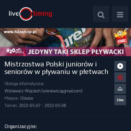
Mistrzostwa Polski juniorów i
Zawody Międzynarodowe
seniorów w pływaniu w płetwach
Zawody Centralne
Obsługa informatyczna:
Wiśniowicz Wojciech (
wisniowicz@gmail.com
)
Zawody Okręgowe
Miejsce:
Gliwice
50m
Termin:
2022-05-07 - 2022-05-08
Kalendarz Imprez
Organizacyjne
: