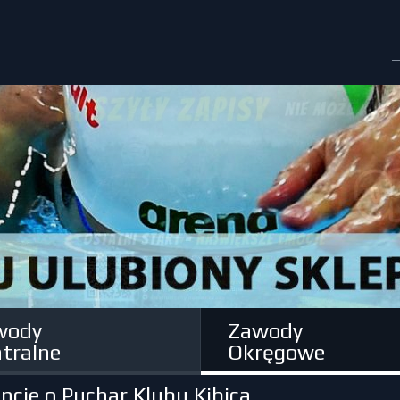
wody
Zawody
tralne
Okręgowe
ncie o Puchar Klubu Kibica