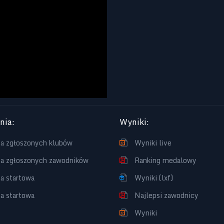
enia
:
Wyniki
:
ta zgłoszonych klubów
Wyniki live
ta zgłoszonych zawodników
Ranking medalowy
ta startowa
Wyniki (lxf)
ta startowa
Najlepsi zawodnicy
Wyniki