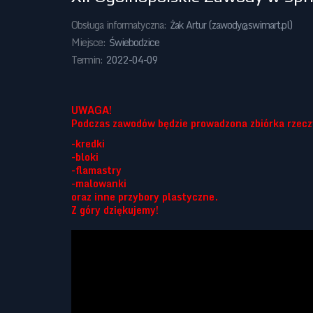
Obsługa informatyczna:
Żak Artur (
zawody@swimart.pl
)
Miejsce:
Świebodzice
Termin:
2022-04-09
UWAGA!
Podczas zawodów będzie prowadzona zbiórka rzeczy
-kredki
-bloki
-flamastry
-malowanki
oraz inne przybory plastyczne.
Z góry dziękujemy!