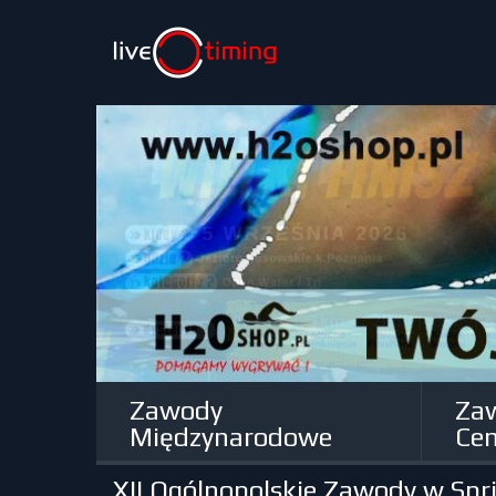
Zawody
Za
Międzynarodowe
Cen
XII Ogólnopolskie Zawody w Spri