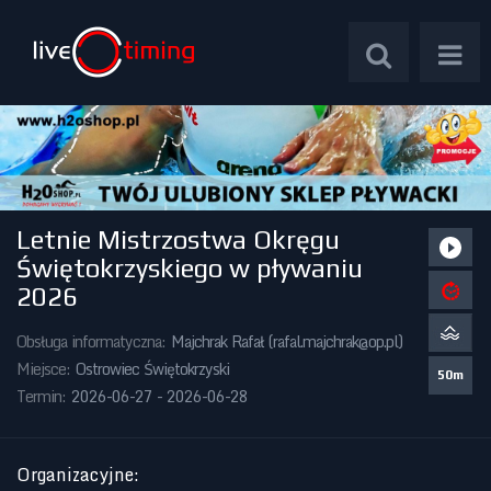
Letnie Mistrzostwa Okręgu
Zawody Międzynarodowe
Świętokrzyskiego w pływaniu
2026
Zawody Centralne
Obsługa informatyczna:
Majchrak Rafał (
rafal.majchrak@op.pl
)
Zawody Okręgowe
Miejsce:
Ostrowiec Świętokrzyski
50m
Termin:
2026-06-27 - 2026-06-28
Kalendarz Imprez
Organizacyjne
: