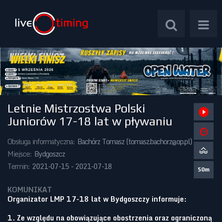
Letnie Mistrzostwa Polski
Zawody Międzynarodowe
Juniorów 17-18 lat w pływaniu
Zawody Centralne
Obsługa informatyczna:
Bachórz Tomasz (
tomasz.bachorz@op.pl
)
Miejsce:
Bydgoszcz
Zawody Okręgowe
Termin:
2021-07-15 - 2021-07-18
50m
Kalendarz Imprez
KOMUNIKAT
Organizator LMP 17-18 lat w Bydgoszczy informuje:
1. Ze względu na obowiązujące obostrzenia oraz ograniczoną