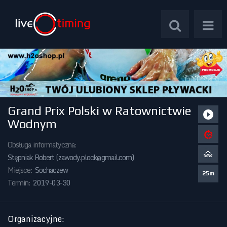
Grand Prix Polski w Ratownictwie
Zawody Międzynarodowe
Wodnym
Zawody Centralne
Obsługa informatyczna:
Stępniak Robert (
zawody.plock@gmail.com
)
Zawody Okręgowe
Miejsce:
Sochaczew
25m
Termin:
2019-03-30
Kalendarz Imprez
Organizacyjne
: