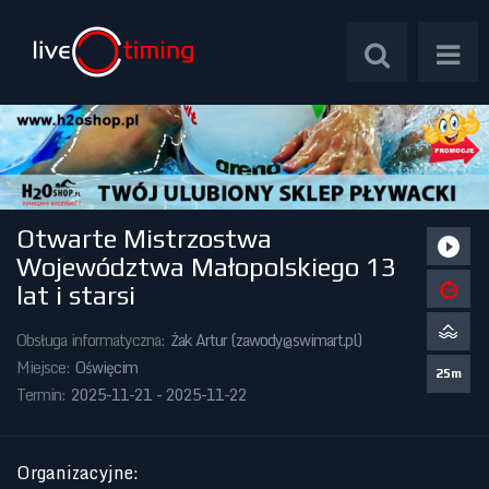
Otwarte Mistrzostwa
Zawody Międzynarodowe
Województwa Małopolskiego 13
lat i starsi
Zawody Centralne
Obsługa informatyczna:
Żak Artur (
zawody@swimart.pl
)
Zawody Okręgowe
Miejsce:
Oświęcim
25m
Termin:
2025-11-21 - 2025-11-22
Kalendarz Imprez
Organizacyjne
: