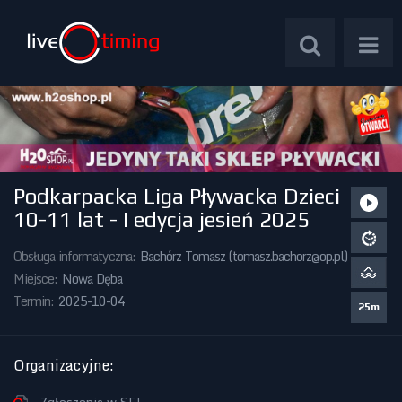
Podkarpacka Liga Pływacka Dzieci
Zawody Międzynarodowe
10-11 lat - I edycja jesień 2025
Zawody Centralne
Obsługa informatyczna:
Bachórz Tomasz (
tomasz.bachorz@op.pl
)
Miejsce:
Nowa Dęba
Zawody Okręgowe
Termin:
2025-10-04
25m
Kalendarz Imprez
Organizacyjne
: