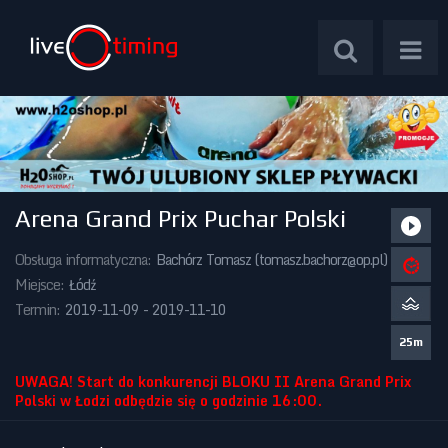
Arena Grand Prix Puchar Polski
Zawody Międzynarodowe
Obsługa informatyczna:
Bachórz Tomasz (
tomasz.bachorz@op.pl
)
Zawody Centralne
Miejsce:
Łódź
Termin:
2019-11-09 - 2019-11-10
Zawody Okręgowe
25m
Kalendarz Imprez
UWAGA! Start do konkurencji BLOKU II Arena Grand Prix
Polski w Łodzi odbędzie się o godzinie 16:00.