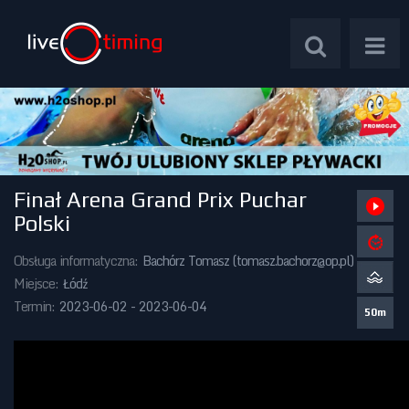
Finał Arena Grand Prix Puchar
Zawody Międzynarodowe
Polski
Zawody Centralne
Obsługa informatyczna:
Bachórz Tomasz (
tomasz.bachorz@op.pl
)
Miejsce:
Łódź
Zawody Okręgowe
Termin:
2023-06-02 - 2023-06-04
50m
Kalendarz Imprez