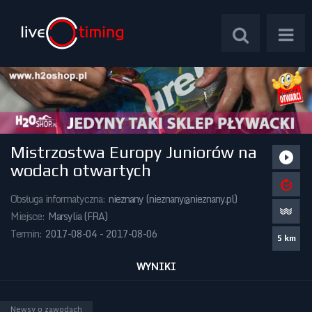
Mistrzostwa Europy Juniorów na
Zawody Międzynarodowe
wodach otwartych
Zawody Centralne
Obsługa informatyczna:
nieznany (
nieznany@nieznany.pl
)
Miejsce:
Marsylia (FRA)
Zawody Okręgowe
Termin:
2017-08-04 - 2017-08-06
5 km
Kalendarz Imprez
WYNIKI
Newsy o zawodach