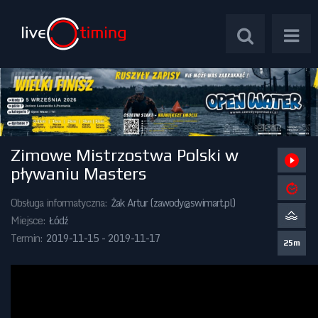
Zimowe Mistrzostwa Polski w
Zawody Międzynarodowe
pływaniu Masters
Zawody Centralne
Obsługa informatyczna:
Żak Artur (
zawody@swimart.pl
)
Miejsce:
Łódź
Zawody Okręgowe
Termin:
2019-11-15 - 2019-11-17
25m
Kalendarz Imprez